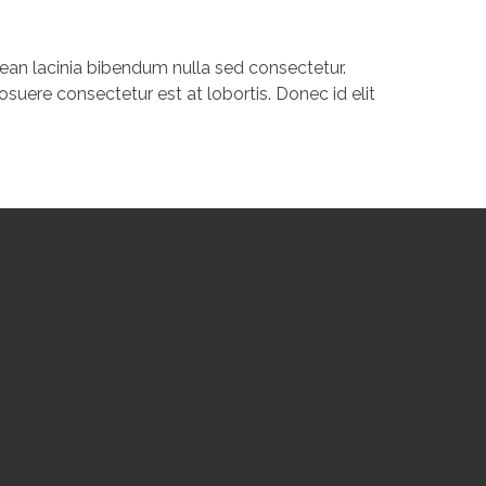
nean lacinia bibendum nulla sed consectetur.
suere consectetur est at lobortis. Donec id elit