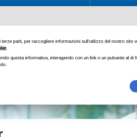
Orario visite: Lun - Dom 8.00 - 20.00
Indirizzo: Via
Visite agli Ospiti
Chi siamo
Servizi
Ingress
di terze parti, per raccogliere informazioni sull’utilizzo del nostro sito
okie
.
endo questa informativa, interagendo con un link o un pulsante al di f
odo.
r