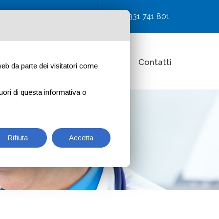
 Resegone, 60 - Legnano MI
0331 741 801
o e tariffe
Trasparenza
News
Contatti
 web da parte dei visitatori come
uori di questa informativa o
Rifiuta
Accetta