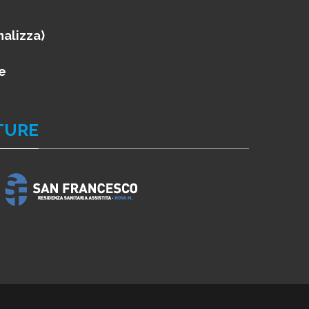
nalizza)
e
TURE