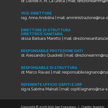
dr. Davide A. M. La Greca | mail:
direzioneamm@rs
VICE-DIRETTORE
rag. Anna Andolina | mail:
amministrazione@rsa-s
DIRETTORE DI STRUTTURA
DIRETTRICE SANITARIA
dr.ssa Barbara Maretto | mail:
direzionesanitaria.
RESPONSABILE PROTEZIONE DATI
dr. Alessandro Quadrelli | mail:
direzioneamm@rsa
RESPONSABILE DI STRUTTURA
dr. Marco Ravasi | mail:
responsabile.legnano@rsa
REFERENTE UFFICIO OSPITI E URP
sig.ra Sabrina Malnati | mail:
ospiti.legnano@rsa-s
Copyright © 2026 RSA San Francesco
|
Credits:
bcentric