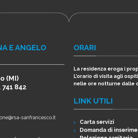
NA E ANGELO
ORARI
La residenza eroga i propr
L’orario di visita agli os
o (MI)
nelle ore notturne dalle 
1 741 842
LINK UTILI
one@rsa-sanfrancesco.it
Carta servizi
Domanda di inserim
Relazione sanitaria