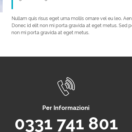
Nullam quis risus eget urna mollis ornare vel eu leo. Ae
Donec id elit non mi porta gravida at eget metus. Sed po
non mi porta gravida at eget metus.
Per Informazioni
0331 741 801